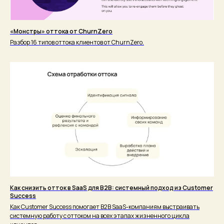
«Монстры» оттока от ChurnZero
Разбор 16 типов оттока клиентов от ChurnZero.
Как снизить отток в SaaS для B2B: системный подход из Customer
Success
Как Customer Success помогает B2B SaaS-компаниям выстраивать
системную работу с оттоком на всех этапах жизненного цикла