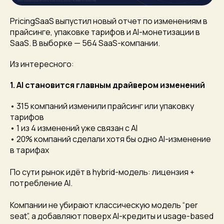
PricingSaaS выпустил новый отчет по изменениям в
прайсинге, упаковке тарифов и AI-монетизации в
SaaS. В выборке — 564 SaaS-компании.
Из интересного:
1. AI становится главным драйвером изменений
• 315 компаний изменили прайсинг или упаковку
тарифов
• 1 из 4 изменений уже связан с AI
• 20% компаний сделали хотя бы одно AI-изменение
в тарифах
По сути рынок идёт в hybrid-модель: лицензия +
потребление AI.
Компании не убирают классическую модель “per
seat”, а добавляют поверх AI-кредиты и usage-based