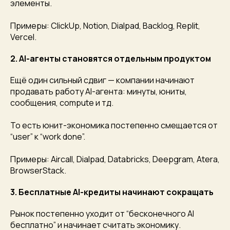
элементы.
Примеры: ClickUp, Notion, Dialpad, Backlog, Replit,
Vercel.
2. AI-агенты становятся отдельным продуктом
Ещё один сильный сдвиг — компании начинают
продавать работу AI-агента: минуты, юниты,
сообщения, compute и тд.
То есть юнит-экономика постепенно смещается от
“user” к “work done”.
Примеры: Aircall, Dialpad, Databricks, Deepgram, Atera,
BrowserStack.
3. Бесплатные AI-кредиты начинают сокращать
Рынок постепенно уходит от “бесконечного AI
бесплатно” и начинает считать экономику.